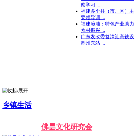
察学习 ...
福建多个县（市、区）主
要领导调 ...
福建漳浦：特色产业助力
乡村振兴 ...
广东发改委答漳汕高铁设
潮州东站 ...
乡镇生活
佛昙文化研究会