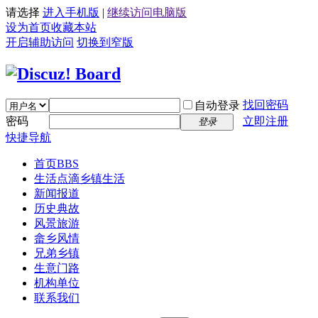
请选择
进入手机版
|
继续访问电脑版
设为首页
收藏本站
开启辅助访问
切换到窄版
找回密码
自动登录
密码
立即注册
登录
快捷导航
首页
BBS
生活点滴
乡镇生活
新闻报道
历史典故
风景旅游
畲乡风情
兄弟乡镇
生意门路
机构单位
联系我们