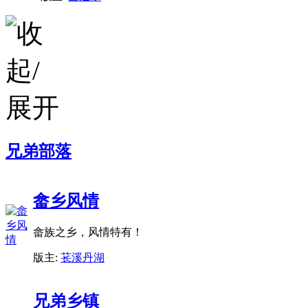
兄弟部落
畲乡风情
畲族之乡，风情特有！
版主:
苌溪丹湖
兄弟乡镇