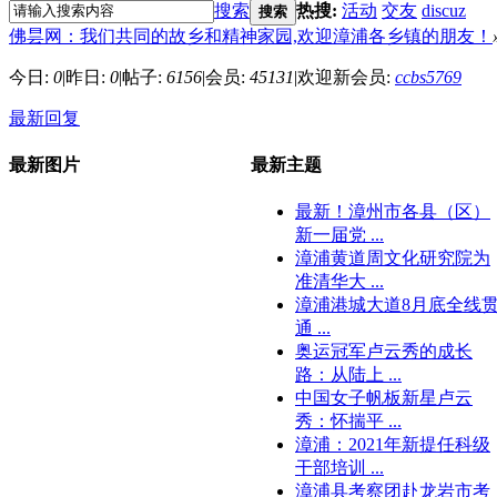
搜索
热搜:
活动
交友
discuz
搜索
佛昙网：我们共同的故乡和精神家园,欢迎漳浦各乡镇的朋友！
今日:
0
|
昨日:
0
|
帖子:
6156
|
会员:
45131
|
欢迎新会员:
ccbs5769
最新回复
最新图片
最新主题
最新！漳州市各县（区）
新一届党 ...
漳浦黄道周文化研究院为
准清华大 ...
漳浦港城大道8月底全线
通 ...
奥运冠军卢云秀的成长
路：从陆上 ...
中国女子帆板新星卢云
秀：怀揣平 ...
漳浦：2021年新提任科级
干部培训 ...
漳浦县考察团赴龙岩市考