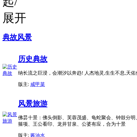
典故风景
历史典故
纳长流之巨浸，会潮汐以奔趋! 人杰地灵,生生不息,天佑
版主:
咸甲菜
风景旅游
佛昙十景：佛头倒影、芙蓉茂盛、龟蛇聚会、钟鼓分明
箍项、王公看印、龙井甘泉、公婆有应，合为十景
版主:
酱油水